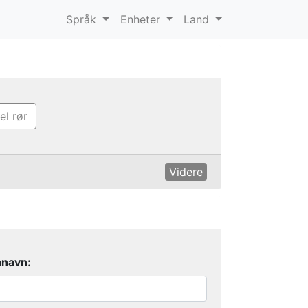
Språk
Enheter
Land
l rør
anavn: