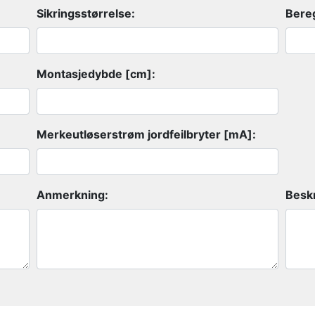
Sikringsstørrelse:
Bereg
Montasjedybde [cm]:
Merkeutløserstrøm jordfeilbryter [mA]:
Anmerkning:
Beskr